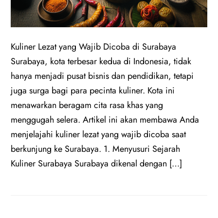
Kuliner Lezat yang Wajib Dicoba di Surabaya
Surabaya, kota terbesar kedua di Indonesia, tidak
hanya menjadi pusat bisnis dan pendidikan, tetapi
juga surga bagi para pecinta kuliner. Kota ini
menawarkan beragam cita rasa khas yang
menggugah selera. Artikel ini akan membawa Anda
menjelajahi kuliner lezat yang wajib dicoba saat
berkunjung ke Surabaya. 1. Menyusuri Sejarah
Kuliner Surabaya Surabaya dikenal dengan […]