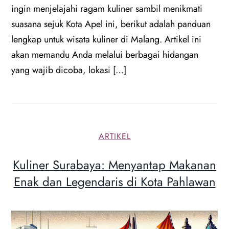
ingin menjelajahi ragam kuliner sambil menikmati
suasana sejuk Kota Apel ini, berikut adalah panduan
lengkap untuk wisata kuliner di Malang. Artikel ini
akan memandu Anda melalui berbagai hidangan
yang wajib dicoba, lokasi […]
ARTIKEL
Kuliner Surabaya: Menyantap Makanan
Enak dan Legendaris di Kota Pahlawan