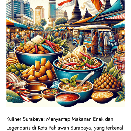
Kuliner Surabaya: Menyantap Makanan Enak dan
Legendaris di Kota Pahlawan Surabaya, yang terkenal