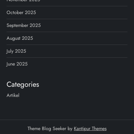
October 2025
September 2025
August 2025
July 2025
June 2025
Categories
Artikel
Theme Blog Seeker by
Kantipur Themes