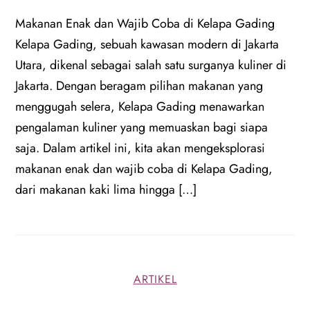
Makanan Enak dan Wajib Coba di Kelapa Gading
Kelapa Gading, sebuah kawasan modern di Jakarta
Utara, dikenal sebagai salah satu surganya kuliner di
Jakarta. Dengan beragam pilihan makanan yang
menggugah selera, Kelapa Gading menawarkan
pengalaman kuliner yang memuaskan bagi siapa
saja. Dalam artikel ini, kita akan mengeksplorasi
makanan enak dan wajib coba di Kelapa Gading,
dari makanan kaki lima hingga […]
ARTIKEL