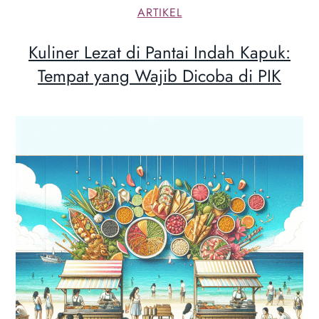
ARTIKEL
Kuliner Lezat di Pantai Indah Kapuk:
Tempat yang Wajib Dicoba di PIK