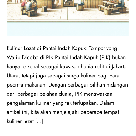
Kuliner Lezat di Pantai Indah Kapuk: Tempat yang
Wajib Dicoba di PIK Pantai Indah Kapuk (PIK) bukan
hanya terkenal sebagai kawasan hunian elit di Jakarta
Utara, tetapi juga sebagai surga kuliner bagi para
pecinta makanan. Dengan berbagai pilihan hidangan
dari berbagai belahan dunia, PIK menawarkan
pengalaman kuliner yang tak terlupakan. Dalam
artikel ini, kita akan menjelajahi beberapa tempat
kuliner lezat […]