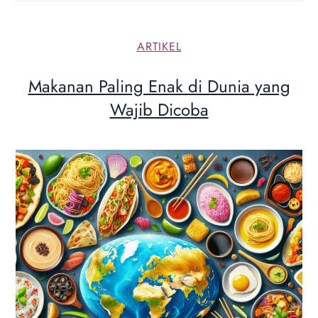
ARTIKEL
Makanan Paling Enak di Dunia yang
Wajib Dicoba