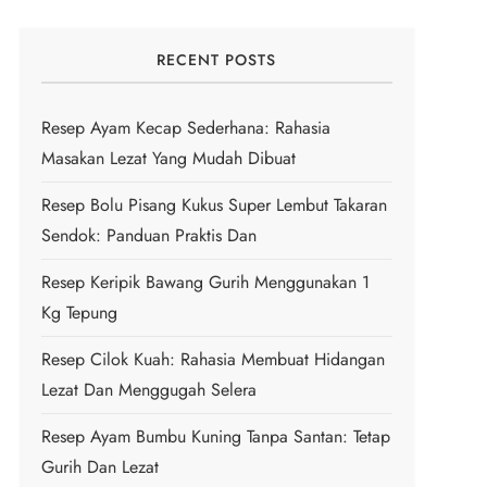
RECENT POSTS
Resep Ayam Kecap Sederhana: Rahasia
Masakan Lezat Yang Mudah Dibuat
Resep Bolu Pisang Kukus Super Lembut Takaran
Sendok: Panduan Praktis Dan
Resep Keripik Bawang Gurih Menggunakan 1
Kg Tepung
Resep Cilok Kuah: Rahasia Membuat Hidangan
Lezat Dan Menggugah Selera
Resep Ayam Bumbu Kuning Tanpa Santan: Tetap
Gurih Dan Lezat