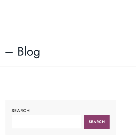
 – Blog
SEARCH
SEARCH