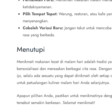
ketidaknyamanan.
Pilih Tempat Tepat:
Warung, restoran, atau kafe y
menyenangkan.
Cobalah Variasi Baru:
Jangan takut untuk mencoba
rasa yang berbeda.
Menutupi
Menikmati makanan lezat di malam hari adalah tradisi
bersosialisasi dan merasakan berbagai cita rasa. Dengan
ijo, selalu ada sesuatu yang dapat dinikmati oleh setia
untuk petualangan kuliner malam hari Anda selanjutnya.
Apapun pilihan Anda, pastikan untuk menikmatinya den
tersebut semakin berkesan. Selamat menikmati!