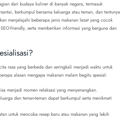
agian dari budaya kuliner di banyak negara, termasuk
rsantai, berkumpul bersama keluarga atau teman, dan tentunya
 akan menjelajahi beberapa jenis makanan lezat yang cocok
ar SEO-friendly, serta memberikan informasi yang berguna dan
sialisasi?
ta rasa yang berbeda dan seringkali menjadi waktu untuk
 beberapa alasan mengapa makanan malam begitu spesial:
bisa menjadi momen relaksasi yang menyenangkan.
eluarga dan teman-teman dapat berkumpul serta menikmati
an untuk mencoba resep baru atau makanan yang lebih