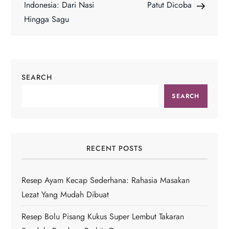
Indonesia: Dari Nasi
Patut Dicoba
s
Hingga Sagu
t
n
SEARCH
a
SEARCH
v
i
RECENT POSTS
g
a
Resep Ayam Kecap Sederhana: Rahasia Masakan
Lezat Yang Mudah Dibuat
t
Resep Bolu Pisang Kukus Super Lembut Takaran