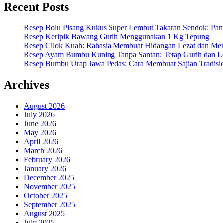
Recent Posts
Resep Bolu Pisang Kukus Super Lembut Takaran Sendok: Pand
Resep Keripik Bawang Gurih Menggunakan 1 Kg Tepung
Resep Cilok Kuah: Rahasia Membuat Hidangan Lezat dan Me
Resep Ayam Bumbu Kuning Tanpa Santan: Tetap Gurih dan L
Resep Bumbu Urap Jawa Pedas: Cara Membuat Sajian Tradisi
Archives
August 2026
July 2026
June 2026
May 2026
April 2026
March 2026
February 2026
January 2026
December 2025
November 2025
October 2025
September 2025
August 2025
July 2025