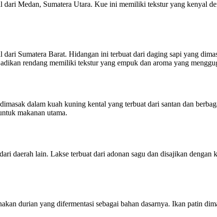
ri Medan, Sumatera Utara. Kue ini memiliki tekstur yang kenyal den
al dari Sumatera Barat. Hidangan ini terbuat dari daging sapi yang d
adikan rendang memiliki tekstur yang empuk dan aroma yang menggug
t dimasak dalam kuah kuning kental yang terbuat dari santan dan berbag
 untuk makanan utama.
ri daerah lain. Lakse terbuat dari adonan sagu dan disajikan dengan 
akan durian yang difermentasi sebagai bahan dasarnya. Ikan patin d