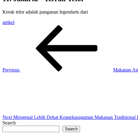
Kerak telor adalah panganan legendaris dari
artikel
Post
Previous
Post
navigation
Previous
Makanan Ane
Next
Post
Next
Mengenal Lebih Dekat Keanekaragaman Makanan Tradisional I
Search
Search