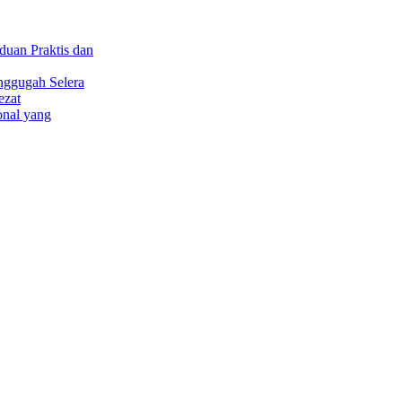
uan Praktis dan
nggugah Selera
ezat
onal yang