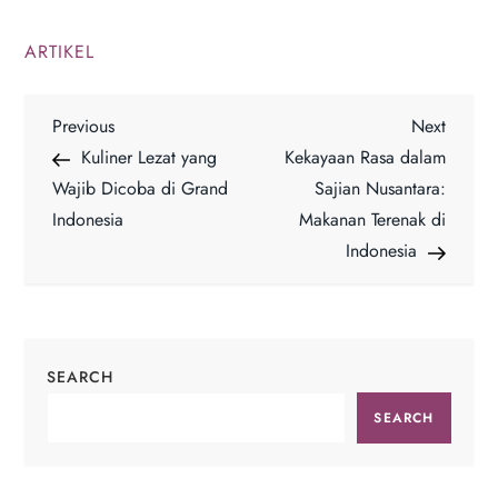
ARTIKEL
P
Previous
Next
Previous
Next
Post
Post
Kuliner Lezat yang
Kekayaan Rasa dalam
o
Wajib Dicoba di Grand
Sajian Nusantara:
Indonesia
Makanan Terenak di
s
Indonesia
t
n
SEARCH
a
SEARCH
v