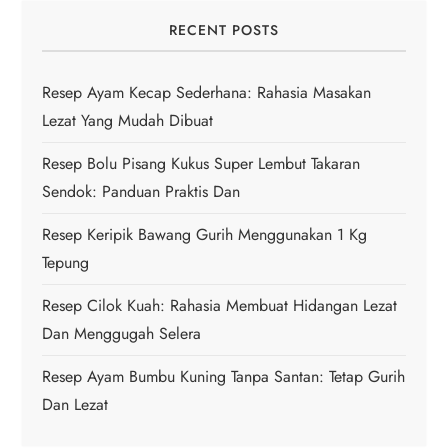
i
RECENT POSTS
g
a
Resep Ayam Kecap Sederhana: Rahasia Masakan
Lezat Yang Mudah Dibuat
t
Resep Bolu Pisang Kukus Super Lembut Takaran
i
Sendok: Panduan Praktis Dan
o
Resep Keripik Bawang Gurih Menggunakan 1 Kg
Tepung
n
Resep Cilok Kuah: Rahasia Membuat Hidangan Lezat
Dan Menggugah Selera
Resep Ayam Bumbu Kuning Tanpa Santan: Tetap Gurih
Dan Lezat