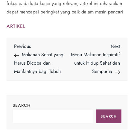
fokus pada kata kunci yang relevan, artikel ini diharapkan
dapat mencapai peringkat yang baik dalam mesin pencari
ARTIKEL
P
Previous
Next
Previous
Next
Post
Post
Makanan Sehat yang
Menu Makanan Inspiratif
o
Harus Dicoba dan
untuk Hidup Sehat dan
Manfaatnya bagi Tubuh
Sempurna
s
t
n
SEARCH
a
SEARCH
v