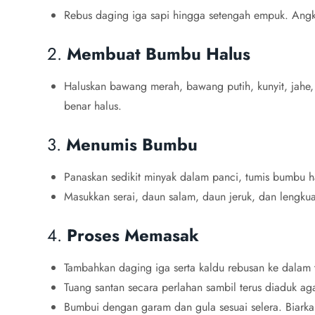
Rebus daging iga sapi hingga setengah empuk. Angka
2.
Membuat Bumbu Halus
Haluskan bawang merah, bawang putih, kunyit, jahe,
benar halus.
3.
Menumis Bumbu
Panaskan sedikit minyak dalam panci, tumis bumbu h
Masukkan serai, daun salam, daun jeruk, dan lengkua
4.
Proses Memasak
Tambahkan daging iga serta kaldu rebusan ke dala
Tuang santan secara perlahan sambil terus diaduk ag
Bumbui dengan garam dan gula sesuai selera. Biark