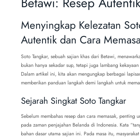
Betawi: Resep Autenti
Menyingkap Kelezatan Sot
Autentik dan Cara Memas
Soto Tangkar, sebuah sajian khas dari Betawi, menawarka
bukan hanya sekadar sup, tetapi juga lambang kekayaan
Dalam artikel ini, kita akan mengungkap berbagai lapisan
memberikan panduan langkah demi langkah untuk mema
Sejarah Singkat Soto Tangkar
Sebelum membahas resep dan cara memasak, penting unt
pada zaman penjajahan Belanda di Indonesia. Kata “tang
bahan dasar utama sajian ini. Pada masa itu, masyaraka