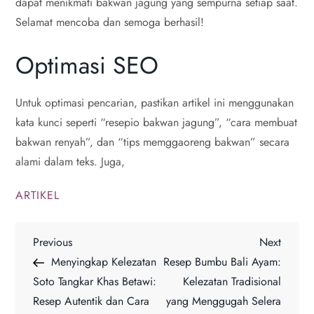
dapat menikmati bakwan jagung yang sempurna setiap saat.
Selamat mencoba dan semoga berhasil!
Optimasi SEO
Untuk optimasi pencarian, pastikan artikel ini menggunakan
kata kunci seperti “resepio bakwan jagung”, “cara membuat
bakwan renyah”, dan “tips memggaoreng bakwan” secara
alami dalam teks. Juga,
ARTIKEL
P
Previous
Next
Previous
Next
Post
Post
Menyingkap Kelezatan
Resep Bumbu Bali Ayam:
o
Soto Tangkar Khas Betawi:
Kelezatan Tradisional
Resep Autentik dan Cara
yang Menggugah Selera