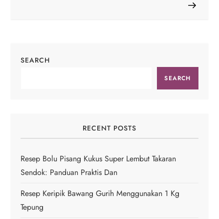
s
t
n
SEARCH
a
SEARCH
v
i
RECENT POSTS
g
a
Resep Bolu Pisang Kukus Super Lembut Takaran
Sendok: Panduan Praktis Dan
t
Resep Keripik Bawang Gurih Menggunakan 1 Kg
i
Tepung